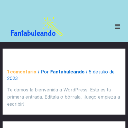
¡Hola, mundo!
1 comentario
/ Por
Fantabuleando
/
5 de julio de
2023
Te damos la bienvenida a WordPress. Esta es tu
primera entrada. Edítala o bórrala, ¡luego empieza a
escribir!