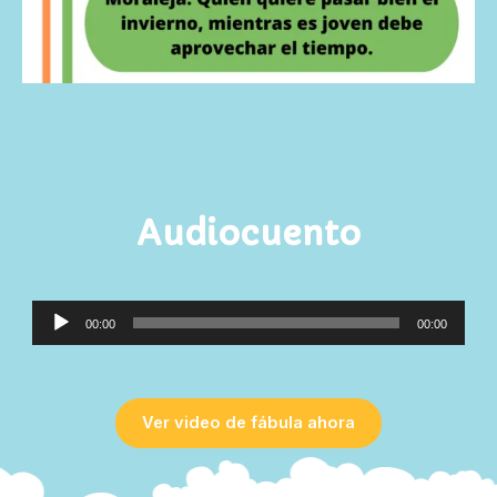
Audiocuento
Reproductor
00:00
00:00
de
audio
Ver video de fábula ahora